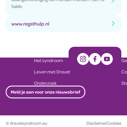
Saldo
www.regelhulp.nl
Het syndroom
Ge
Leven met Dravet
Co
Onderzoek
St
Meld je aan voor onze nieuwsbrief
© dravetsyndroom.eu
Disclaimer
Cookies