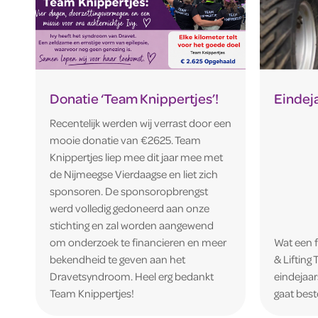
Donatie ‘Team Knippertjes’!
Eindej
Recentelijk werden wij verrast door een
mooie donatie van €2625. Team
Knippertjes liep mee dit jaar mee met
de Nijmeegse Vierdaagse en liet zich
sponsoren. De sponsoropbrengst
werd volledig gedoneerd aan onze
stichting en zal worden aangewend
om onderzoek te financieren en meer
Wat een f
bekendheid te geven aan het
& Lifting
Dravetsyndroom. Heel erg bedankt
eindejaar
Team Knippertjes!
gaat bes