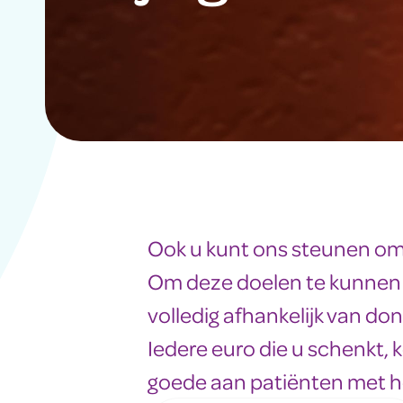
Ook u kunt ons steunen om
Om deze doelen te kunnen 
volledig afhankelijk van dona
Iedere euro die u schenkt, k
goede aan patiënten met 