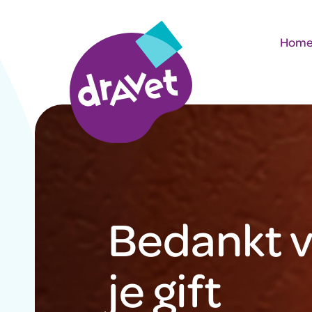
Hom
Bedankt 
je gift