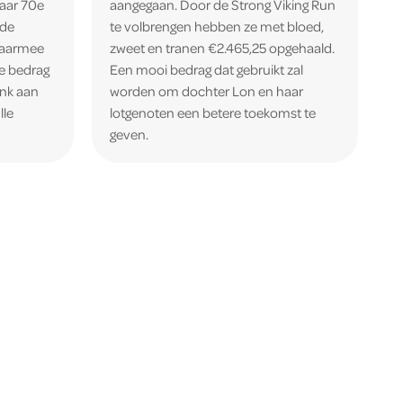
aar 70e
aangegaan. Door de Strong Viking Run
 de
te volbrengen hebben ze met bloed,
Daarmee
zweet en tranen €2.465,25 opgehaald.
e bedrag
Een mooi bedrag dat gebruikt zal
ank aan
worden om dochter Lon en haar
lle
lotgenoten een betere toekomst te
geven.