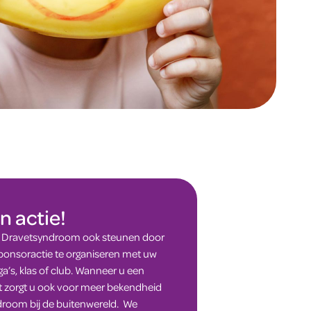
n actie!
ng Dravetsyndroom ook steunen door
ponsoractie te organiseren met uw
ega’s, klas of club. Wanneer u een
t zorgt u ook voor meer bekendheid
droom bij de buitenwereld. We