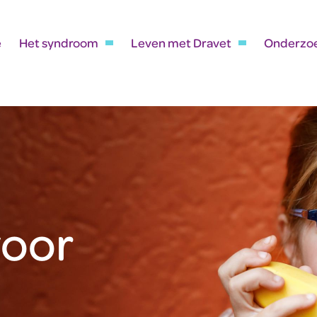
e
Het syndroom
Leven met Dravet
Onderzo
voor