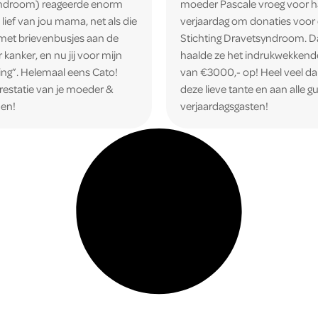
ndroom) reageerde enorm
moeder Pascale vroeg voor h
ó lief van jou mama, net als die
verjaardag om donaties voor
et brievenbusjes aan de
Stichting Dravetsyndroom. 
 kanker, en nu jij voor mijn
haalde ze het indrukwekkend
ng”. Helemaal eens Cato!
van €3000,- op! Heel veel d
restatie van je moeder &
deze lieve tante en aan alle gu
nen!
verjaardagsgasten!