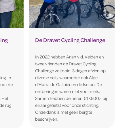
ging
De Dravet Cycling Challenge
In 2022 hebben Arjan v.d. Velden en
twee vrienden de Dravet Cycling
Challenge voltooid. 3 dagen afzien op
ng. In
diverse cols, waaronder ook Alpe
ludieke
d’Huez, de Galibier en de Iseran. De
ontberingen waren niet voor niets.
. Het
Samen hebben de heren €17.500,- bij
de rug
elkaar gefietst voor onze stichting.
Onze dank is met geen berg te
beschrijven.