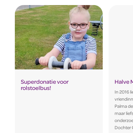
Superdonatie voor
Halve 
rolstoelbus!
In 2016 l
vriendin
Palma de
maar lief
onderzoe
Dochter C