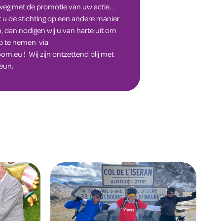
weg met de promotie van uw actie. .
t u de stichting op een andere manier
 dan nodigen wij u van harte uit om
p te nemen via
oom.eu
! Wij zijn ontzettend blij met
eun.