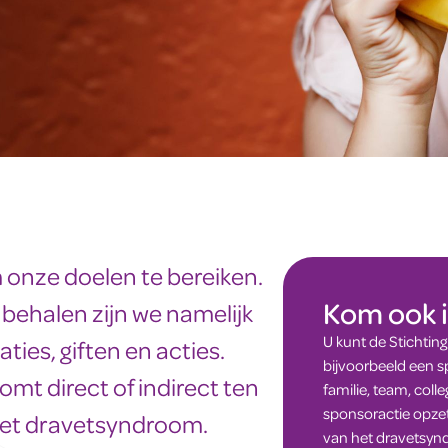
 onze doelen te bereiken.
Kom ook i
behalen zijn we namelijk
U kunt de Stichti
ties, giften en acties.
bijvoorbeeld een s
omt direct of indirect ten
familie, team, coll
sponsoractie opze
het dravetsyndroom.
van het dravetsyn