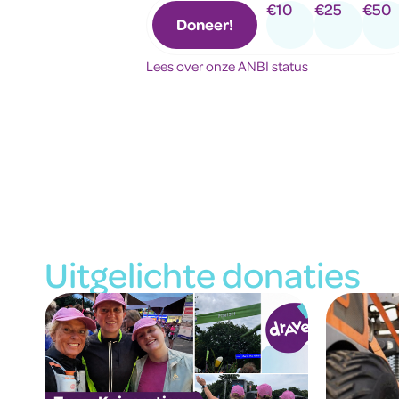
€10
€25
€50
Doneer!
Lees over onze ANBI status
Uitgelichte donaties