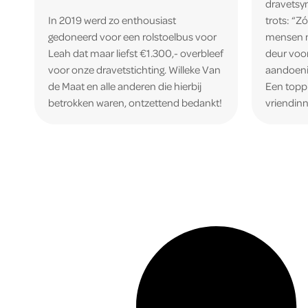
dravetsy
In 2019 werd zo enthousiast
trots: “Z
gedoneerd voor een rolstoelbus voor
mensen m
Leah dat maar liefst €1.300,- overbleef
deur voor
voor onze dravetstichting. Willeke Van
aandoeni
de Maat en alle anderen die hierbij
Een topp
betrokken waren, ontzettend bedankt!
vriendin