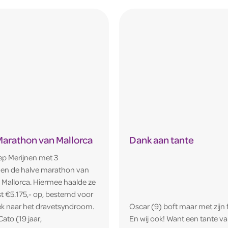
Marathon van Mallorca
Dank aan tante
iep Merijnen met 3
nen de halve marathon van
 Mallorca. Hiermee haalde ze
st €5.175,- op, bestemd voor
k naar het dravetsyndroom.
Oscar (9) boft maar met zijn f
ato (19 jaar,
En wij ook! Want een tante va