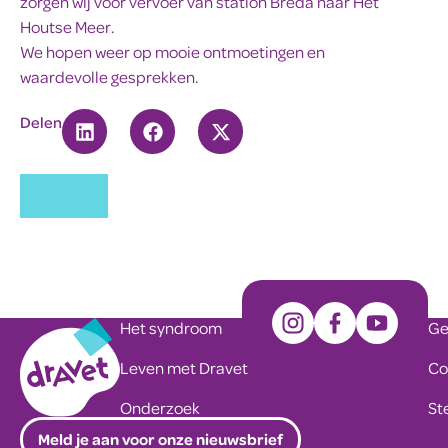
zorgen wij voor vervoer van station Breda naar Het
Houtse Meer.
We hopen weer op mooie ontmoetingen en
waardevolle gesprekken.
Delen
Het syndroom
Ge
Leven met Dravet
Co
Onderzoek
St
Meld je aan voor onze nieuwsbrief